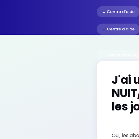
← Centre d’aide
← Centre d’aide
← Retour à la FAQ
J'ai
NUIT
les j
Oui, les a