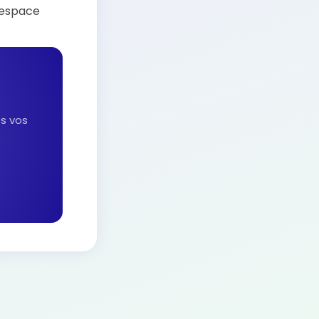
 espace
es vos