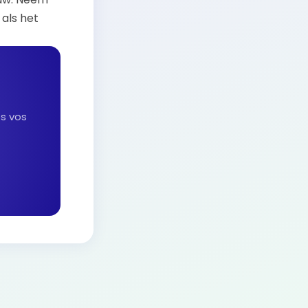
als het
es vos