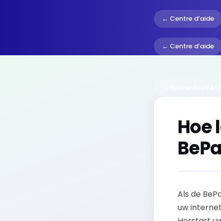
← Centre d’aide
← Centre d’aide
← Retour à la FAQ
Hoe 
BePa
Als de BePa
uw interne
Herstart u