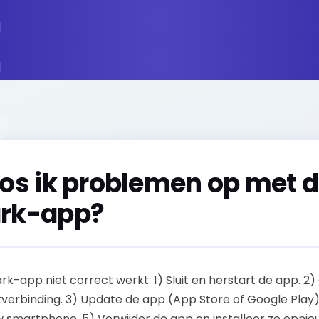
los ik problemen op met 
rk-app?
rk-app niet correct werkt: 1) Sluit en herstart de app. 2
tverbinding. 3) Update de app (App Store of Google Play)
w smartphone. 5) Verwijder de app en installeer ze opni