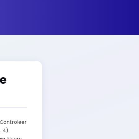
de
) Controleer
. 4)
euw. Neem