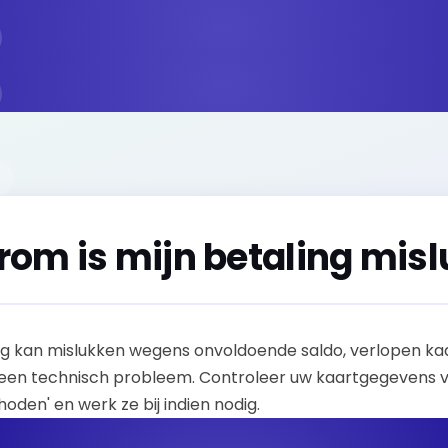
om is mijn betaling misl
ng kan mislukken wegens onvoldoende saldo, verlopen kaa
 een technisch probleem. Controleer uw kaartgegevens vi
den' en werk ze bij indien nodig.