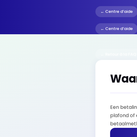
← Centre d’aide
← Centre d’aide
← Retour à la FAQ
Waar
Een betali
plafond of
betaalmetho