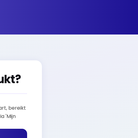
ukt?
rt, bereikt
a 'Mijn