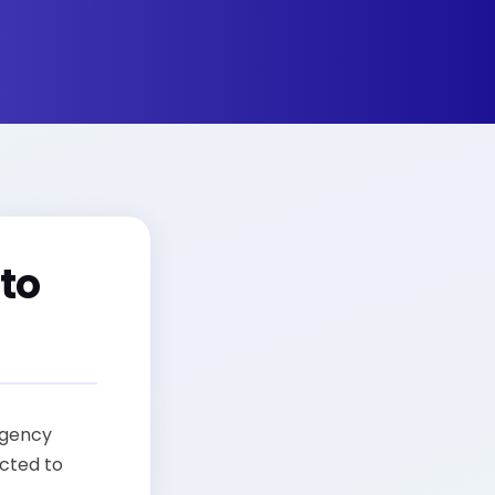
 to
rgency
cted to