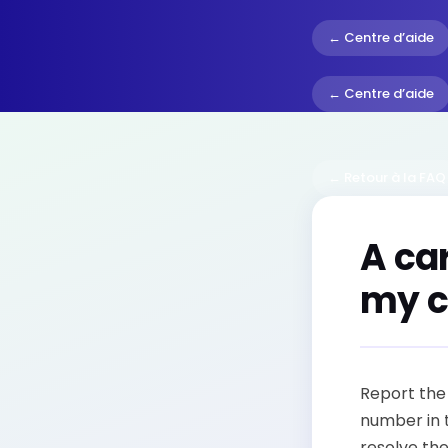
← Centre d’aide
← Centre d’aide
← Retour à la FAQ
A car
my c
Report the 
number in 
resolve the