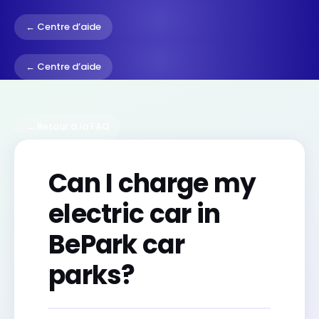
← Centre d’aide
← Centre d’aide
← Retour à la FAQ
Can I charge my
electric car in
BePark car
parks?