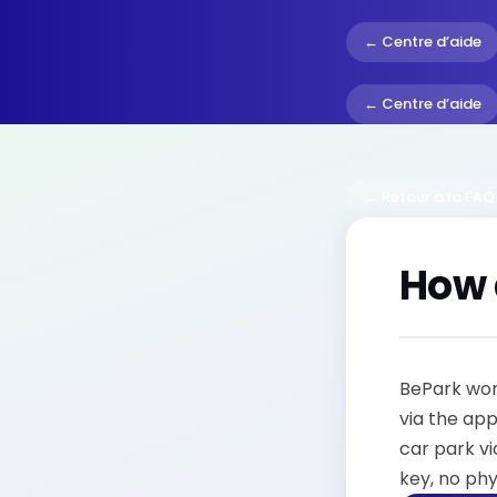
← Centre d’aide
← Centre d’aide
← Retour à la FAQ
How 
BePark work
via the app
car park v
key, no phy