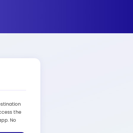
estination
Access the
app. No