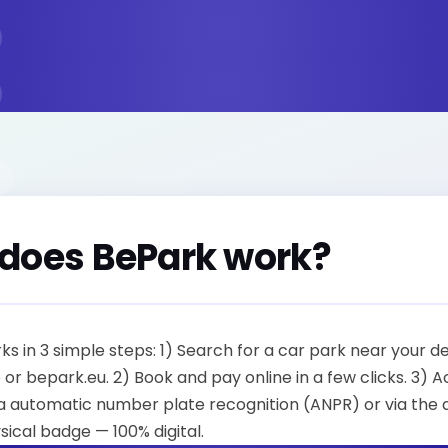
does BePark work?
s in 3 simple steps: 1) Search for a car park near your d
 or bepark.eu. 2) Book and pay online in a few clicks. 3) 
ia automatic number plate recognition (ANPR) or via the 
sical badge — 100% digital.