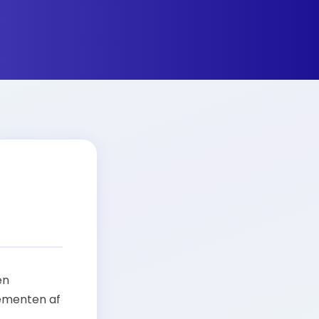
én
ementen af