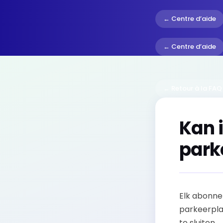
← Centre d’aide
← Centre d’aide
← Retour à la FAQ
Kan 
park
Elk abonnem
parkeerpla
te sluiten.