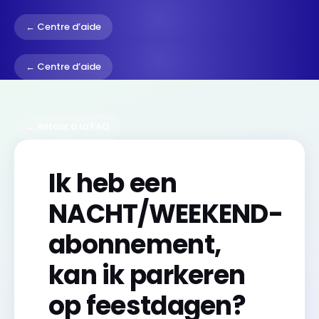
← Centre d’aide
← Centre d’aide
← Retour à la FAQ
Ik heb een
NACHT/WEEKEND-
abonnement,
kan ik parkeren
op feestdagen?