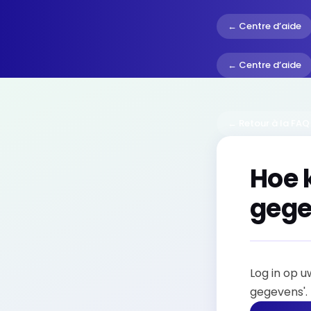
← Centre d’aide
← Centre d’aide
← Retour à la FAQ
Hoe 
gege
Log in op u
gegevens'.