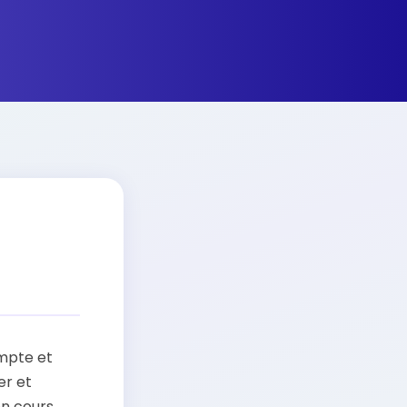
mpte et
er et
en cours.