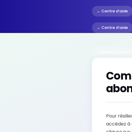
← Centre d’aide
← Centre d’aide
← Retour à la FAQ
Comm
abon
Pour résil
accédez à 
cliquez sur 