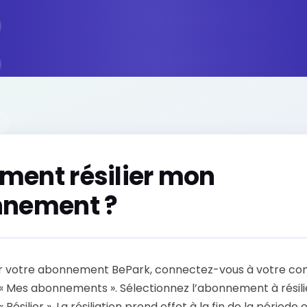
ent résilier mon
nement ?
ier votre abonnement BePark, connectez-vous à votre co
« Mes abonnements ». Sélectionnez l’abonnement à résili
« Résilier ». La résiliation prend effet à la fin de la période 