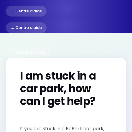
← Centre d’aide
← Centre d’aide
← Retour à la FAQ
I am stuck in a
car park, how
can I get help?
If you are stuck in a BePark car park,