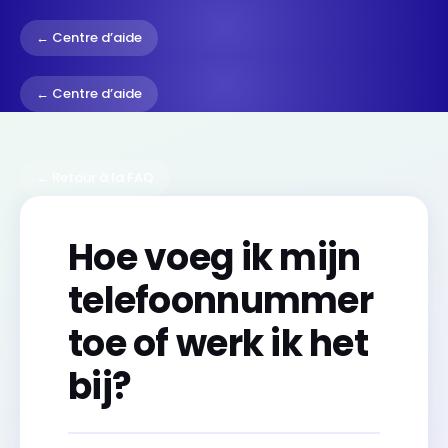
← Centre d’aide
← Centre d’aide
← Retour à la FAQ
Hoe voeg ik mijn
telefoonnummer
toe of werk ik het
bij?