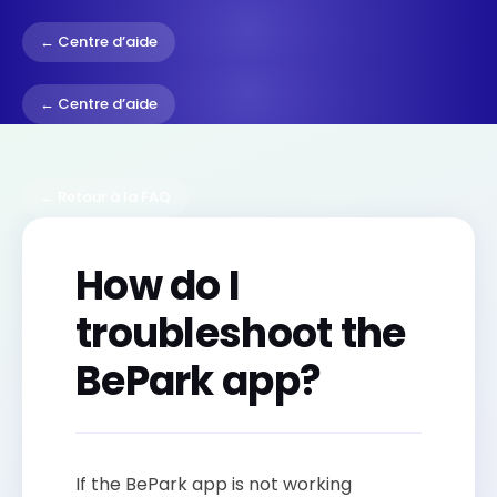
← Centre d’aide
← Centre d’aide
← Retour à la FAQ
How do I
troubleshoot the
BePark app?
If the BePark app is not working