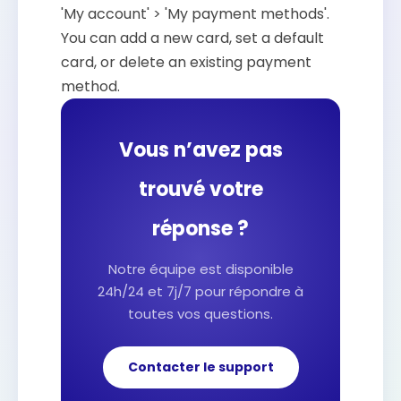
'My account' > 'My payment methods'.
You can add a new card, set a default
card, or delete an existing payment
method.
Vous n’avez pas
trouvé votre
réponse ?
Notre équipe est disponible
24h/24 et 7j/7 pour répondre à
toutes vos questions.
Contacter le support