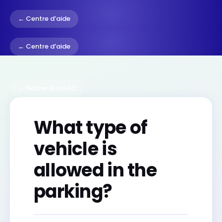
← Centre d’aide
← Centre d’aide
← Retour à la FAQ
What type of
vehicle is
allowed in the
parking?