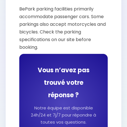
BePark parking facilities primarily
accommodate passenger cars. Some
parkings also accept motorcycles and
bicycles. Check the parking
specifications on our site before
booking.
Vous n’avez pas
trouvé votre
réponse ?
Notre équipe est disponible
24h/24 et 7j/7 pour répondre à
toutes vos questions.