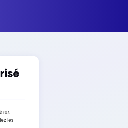
risé
ères.
ez les