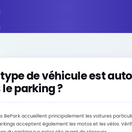
 type de véhicule est auto
 le parking ?
s BePark accueillent principalement les voitures particuli
rkings acceptent également les motos et les vélos. Vérifi
ons du parking sur notre site avant de réserver.