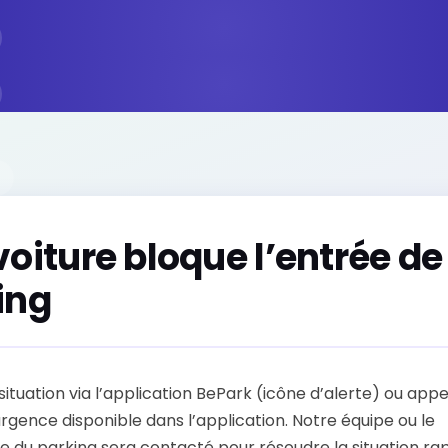
voiture bloque l’entrée d
ing
 situation via l’application BePark (icône d’alerte) ou app
gence disponible dans l’application. Notre équipe ou le
e du parking sera contacté pour résoudre la situation ra