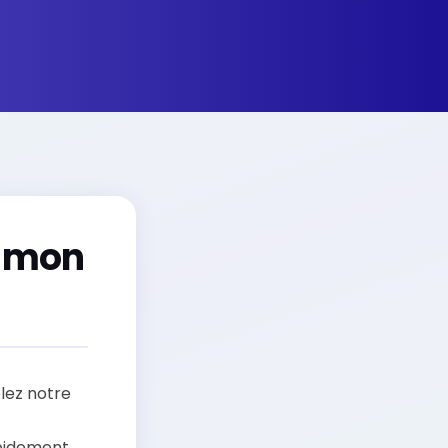
e mon
elez notre
pidement.