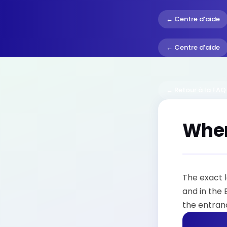
← Centre d’aide
← Centre d’aide
← Retour à la FAQ
Wher
The exact l
and in the 
the entranc