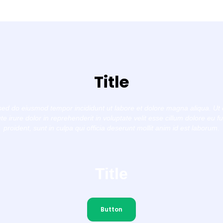
Title
, sed do eiusmod tempor incididunt ut labore et dolore magna aliqua. Ut
 irure dolor in reprehenderit in voluptate velit esse cillum dolore eu f
proident, sunt in culpa qui officia deserunt mollit anim id est laborum.
Title
Button