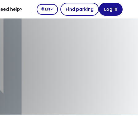
eed help?
🌐 EN
Find parking
Log in