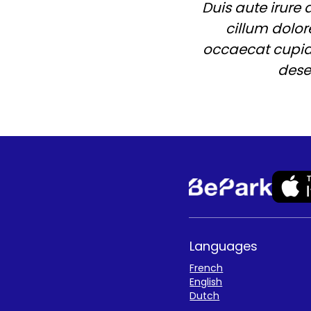
Duis aute irure 
cillum dolor
occaecat cupida
dese
Languages
French
English
Dutch