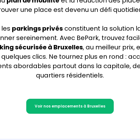
du
plan de mobilité
et la réduction des places
rouver une place est devenu un défi quotidie
, les
parkings privés
constituent la solution l
onner sereinement. Avec BePark, trouvez fac
king sécurisée à Bruxelles
, au meilleur prix,
 quelques clics. Ne tournez plus en rond : a
ts abordables partout dans la capitale, de
quartiers résidentiels.
Voir nos emplacements à Bruxelles