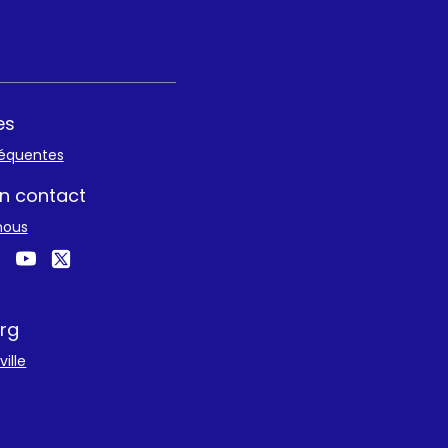
es
réquentes
n contact
nous
rg
ille