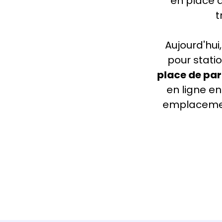
en place 
t
Aujourd'hui
pour stati
place de par
en ligne en
emplacemen