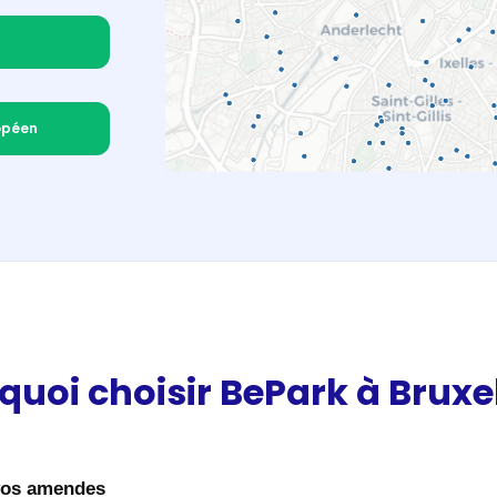
opéen
quoi choisir BePark à Bruxel
vos amendes