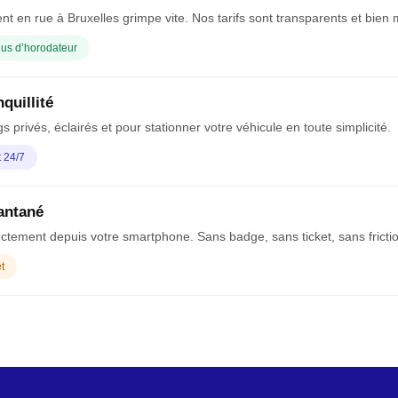
nt en rue à Bruxelles grimpe vite. Nos tarifs sont transparents et bien
plus d’horodateur
nquillité
s privés, éclairés et pour stationner votre véhicule en toute simplicité.
t 24/7
tantané
ectement depuis votre smartphone. Sans badge, sans ticket, sans fricti
t