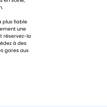
 en voirie,
n.
a plus fiable
ilement une
 et réservez-la
ccédez à des
s gares aux