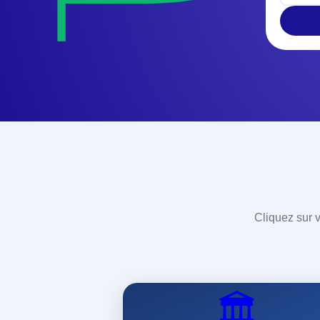
Cliquez sur v
🏛️