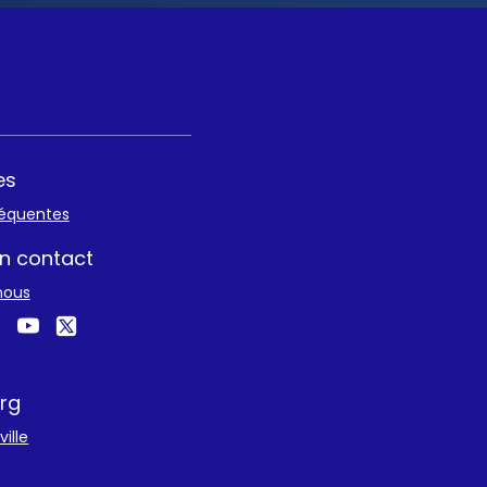
es
réquentes
n contact
nous
rg
ille