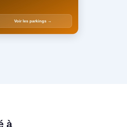
Voir les parkings →
é à