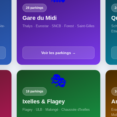
28 parkings
2
Gare du Midi
Q
Ste-
Thalys · Eurostar · SNCB · Forest · Saint-Gilles
Sch
Ett
Voir les parkings →
🎭
18 parkings
1
Ixelles & Flagey
A
Flagey · ULB · Malongé · Chaussée d'Ixelles
Era
Mol