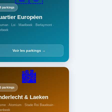
4 parkings
uartier Européen
uman · Loi · Maelbeek · Berlaymont ·
erbeek
Voir les parkings →
🏙️
6 parkings
nderlecht & Laeken
sme · Atomium · Stade Roi Baudouin ·
enbeek